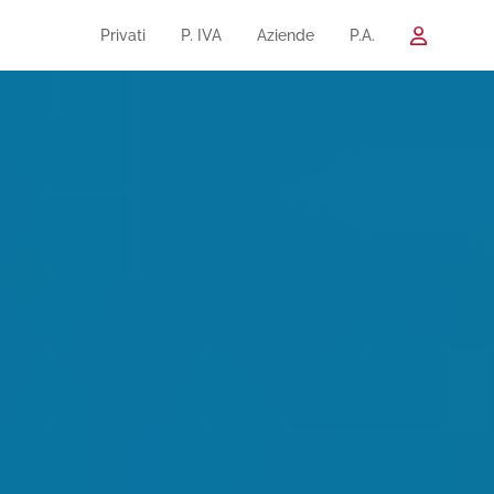
Privati
P. IVA
Aziende
P.A.