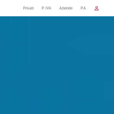
Privati
P. IVA
Aziende
P.A.