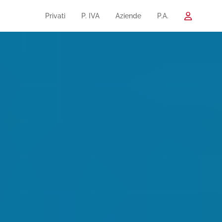
Privati
P. IVA
Aziende
P.A.