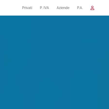
Privati
P. IVA
Aziende
P.A.