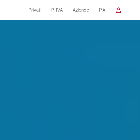
Privati
P. IVA
Aziende
P.A.