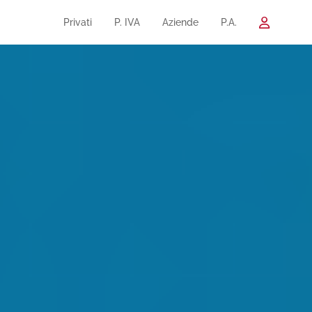
Privati
P. IVA
Aziende
P.A.