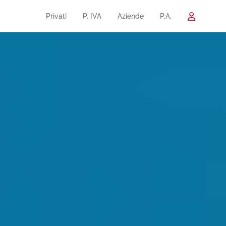
Privati
P. IVA
Aziende
P.A.