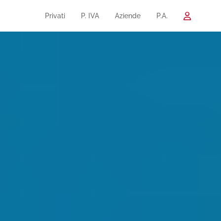
Privati
P. IVA
Aziende
P.A.