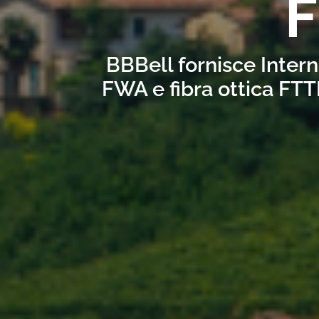
F
BBBell fornisce Intern
FWA e fibra ottica FTT