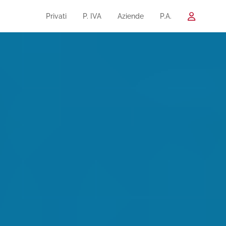
Privati
P. IVA
Aziende
P.A.