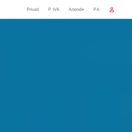
Privati
P. IVA
Aziende
P.A.