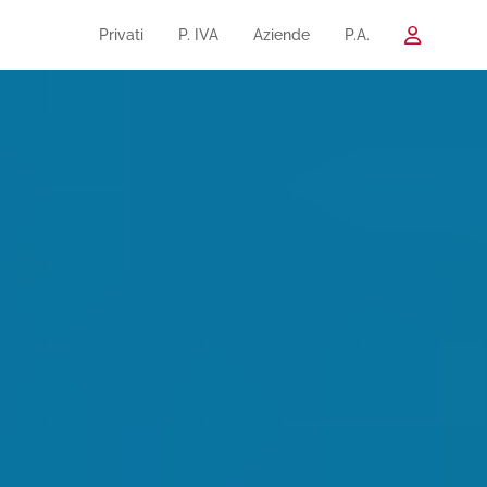
Privati
P. IVA
Aziende
P.A.