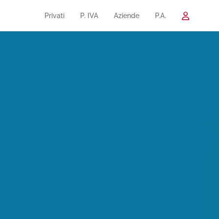
Privati
P. IVA
Aziende
P.A.