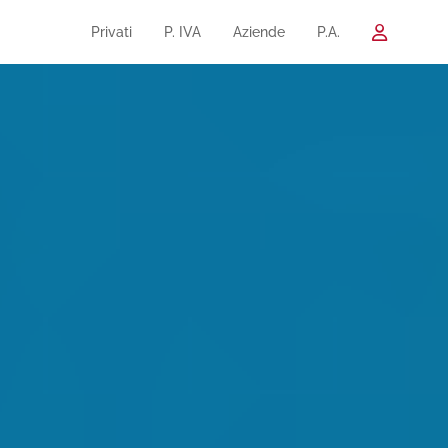
Privati
P. IVA
Aziende
P.A.