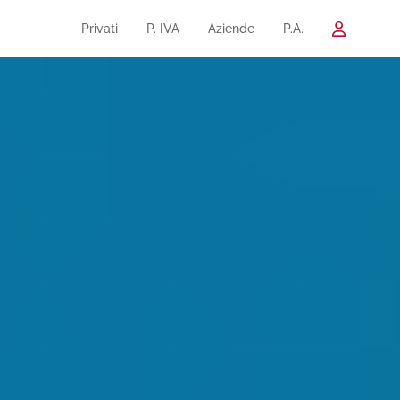
Privati
P. IVA
Aziende
P.A.