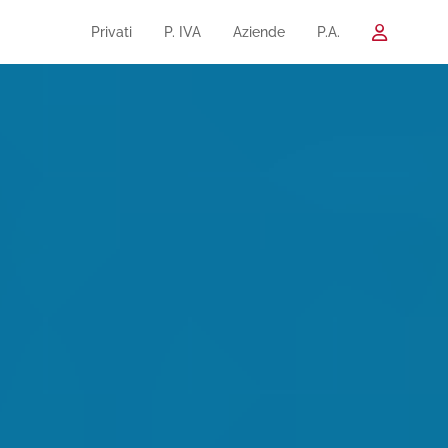
Privati
P. IVA
Aziende
P.A.