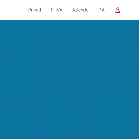
Privati
P. IVA
Aziende
P.A.