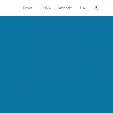
Privati
P. IVA
Aziende
P.A.