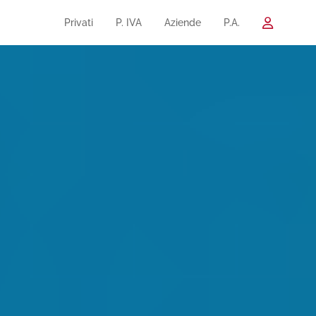
Privati
P. IVA
Aziende
P.A.