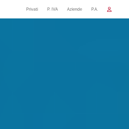
Privati
P. IVA
Aziende
P.A.