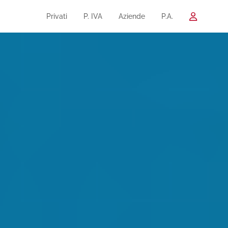
Privati
P. IVA
Aziende
P.A.