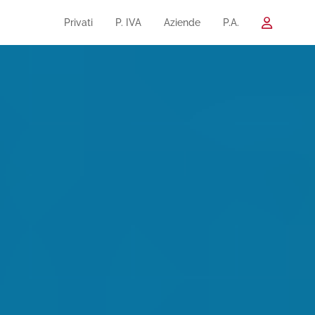
Privati
P. IVA
Aziende
P.A.