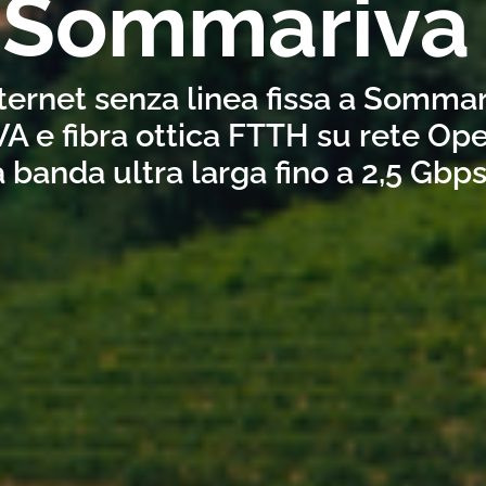
a Sommariva
nternet senza linea fissa a Somma
A e fibra ottica FTTH su rete Ope
a banda ultra larga fino a 2,5 Gbp