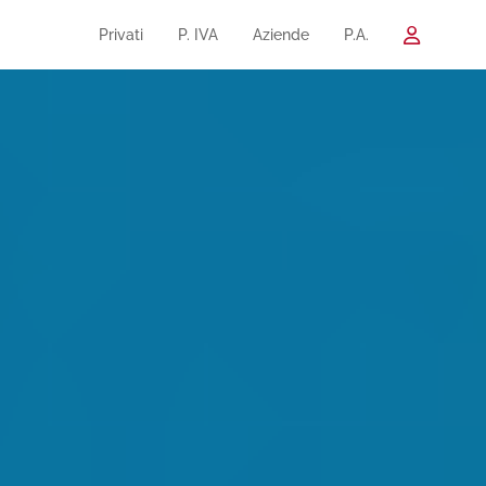
Privati
P. IVA
Aziende
P.A.