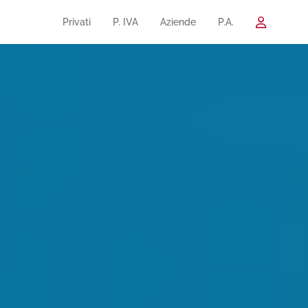
Privati
P. IVA
Aziende
P.A.