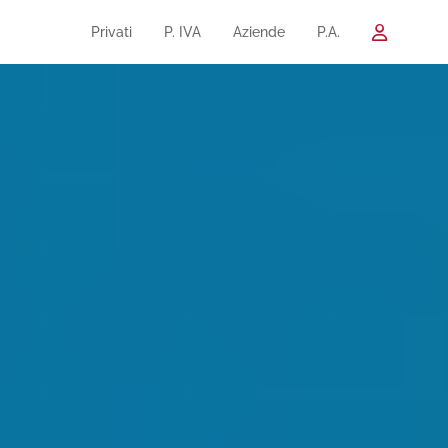
Privati
P. IVA
Aziende
P.A.