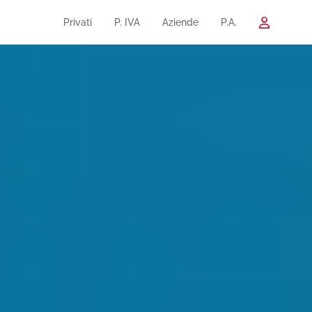
Privati
P. IVA
Aziende
P.A.