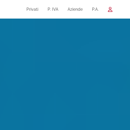
Privati
P. IVA
Aziende
P.A.