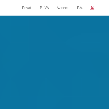
Privati
P. IVA
Aziende
P.A.