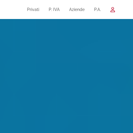
Privati
P. IVA
Aziende
P.A.