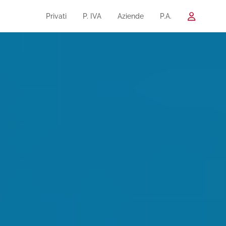
Privati
P. IVA
Aziende
P.A.