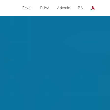
Privati
P. IVA
Aziende
P.A.