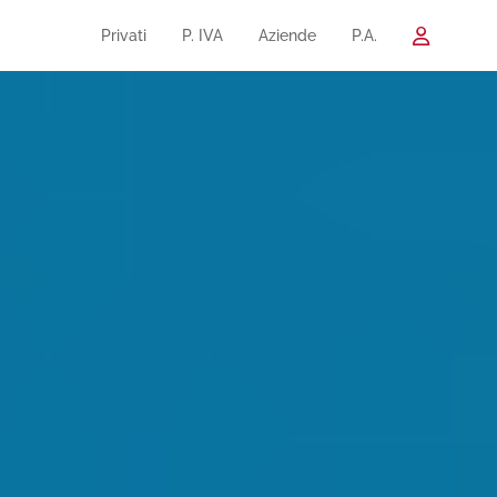
Privati
P. IVA
Aziende
P.A.