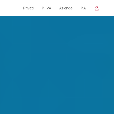
Privati
P. IVA
Aziende
P.A.