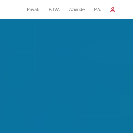
Privati
P. IVA
Aziende
P.A.