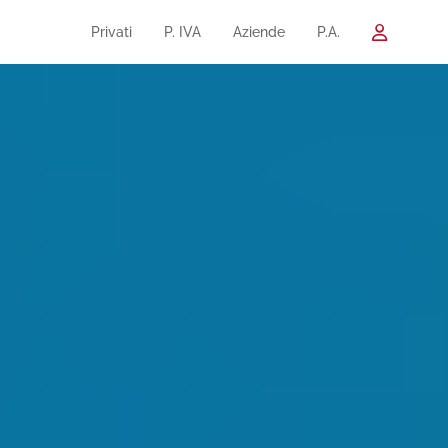
Privati
P. IVA
Aziende
P.A.