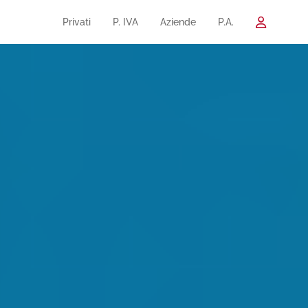
Privati
P. IVA
Aziende
P.A.