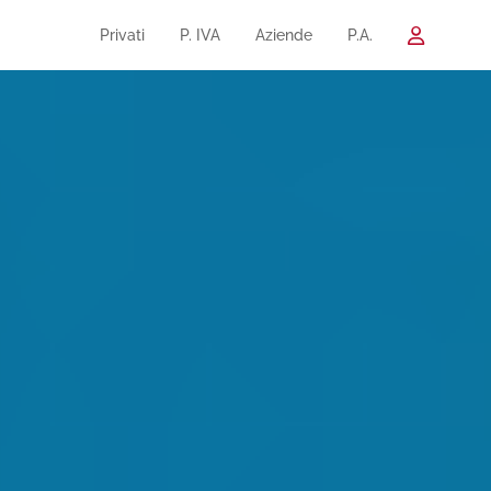
Privati
P. IVA
Aziende
P.A.