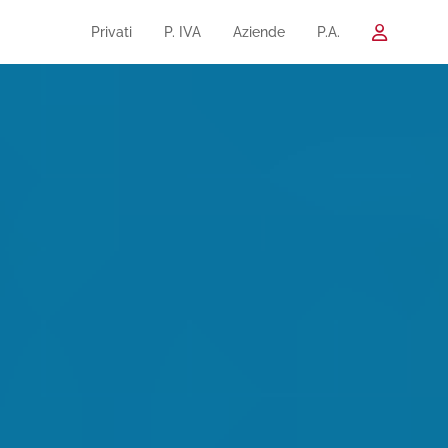
Privati
P. IVA
Aziende
P.A.