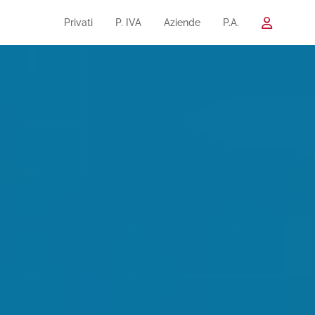
Privati
P. IVA
Aziende
P.A.