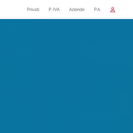
Privati
P. IVA
Aziende
P.A.