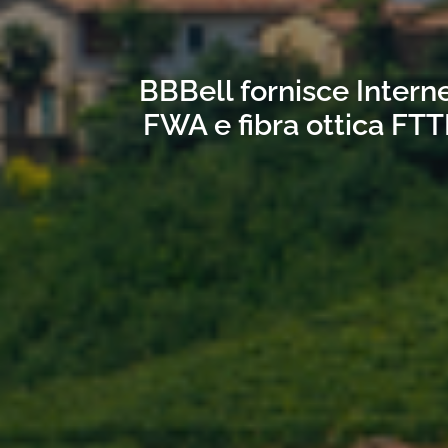
BBBell fornisce Interne
FWA e fibra ottica FTT