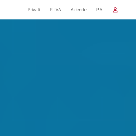
Privati
P. IVA
Aziende
P.A.