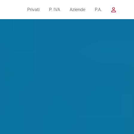
Privati
P. IVA
Aziende
P.A.