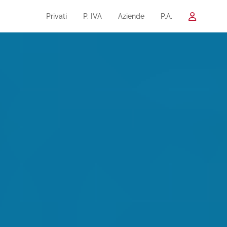
Privati
P. IVA
Aziende
P.A.