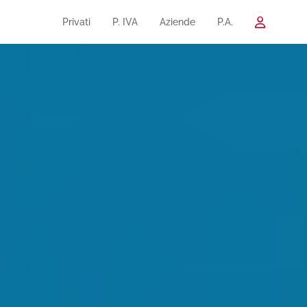
Privati
P. IVA
Aziende
P.A.