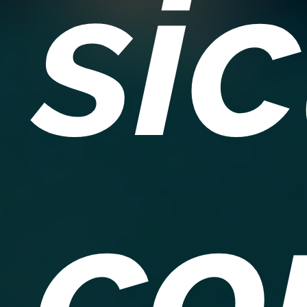
si
co