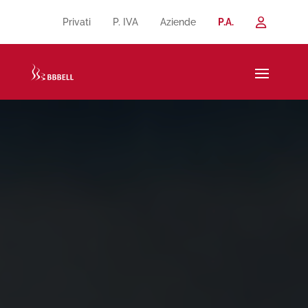
Privati
P. IVA
Aziende
P.A.