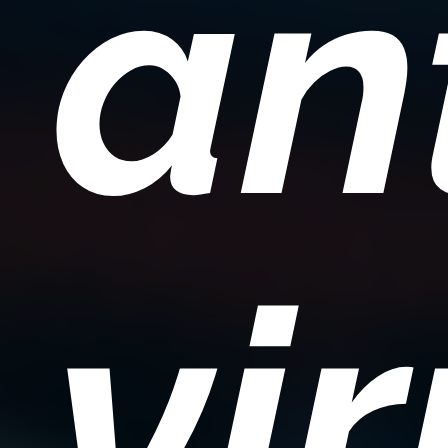
an
vi