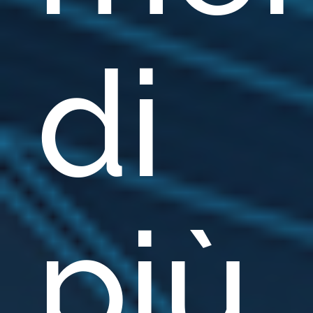
di
più.