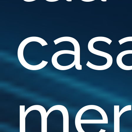
cas
mer