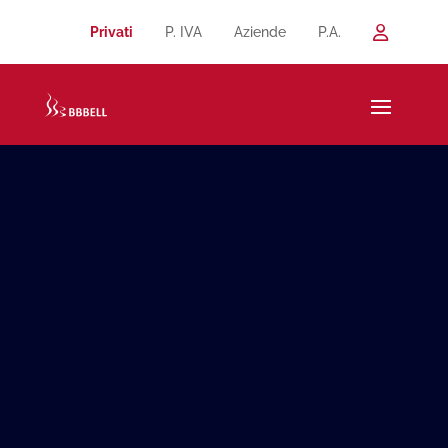
Privati
P. IVA
Aziende
P.A.