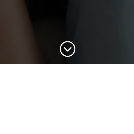
;
gli l’opzione FAMILY più adatta 