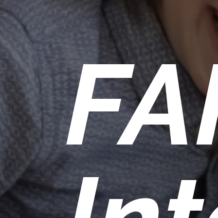
FA
In