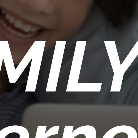
MILY
terne