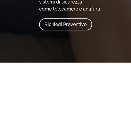
sistemi di sicurezza
come telecamere e antifurti.
Richiedi Preventivo
Sce