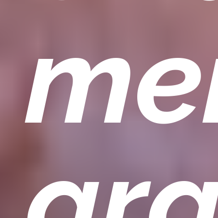
men
gra