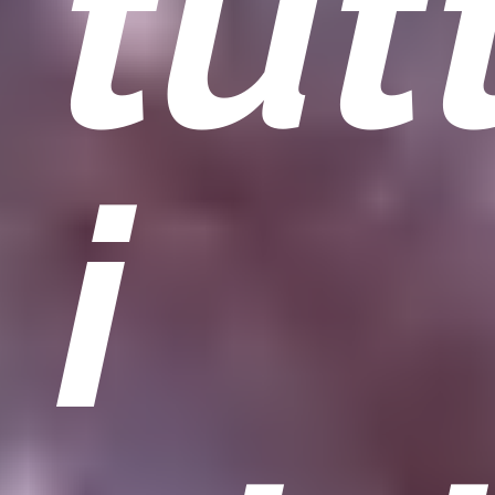
tutt
i